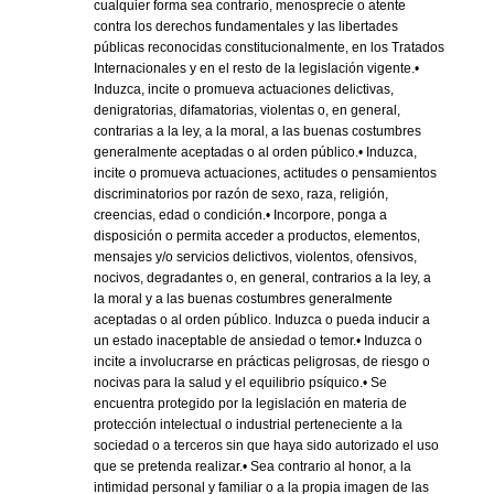
cualquier forma sea contrario, menosprecie o atente
contra los derechos fundamentales y las libertades
públicas reconocidas constitucionalmente, en los Tratados
Internacionales y en el resto de la legislación vigente.•
Induzca, incite o promueva actuaciones delictivas,
denigratorias, difamatorias, violentas o, en general,
contrarias a la ley, a la moral, a las buenas costumbres
generalmente aceptadas o al orden público.• Induzca,
incite o promueva actuaciones, actitudes o pensamientos
discriminatorios por razón de sexo, raza, religión,
creencias, edad o condición.• Incorpore, ponga a
disposición o permita acceder a productos, elementos,
mensajes y/o servicios delictivos, violentos, ofensivos,
nocivos, degradantes o, en general, contrarios a la ley, a
la moral y a las buenas costumbres generalmente
aceptadas o al orden público. Induzca o pueda inducir a
un estado inaceptable de ansiedad o temor.• Induzca o
incite a involucrarse en prácticas peligrosas, de riesgo o
nocivas para la salud y el equilibrio psíquico.• Se
encuentra protegido por la legislación en materia de
protección intelectual o industrial perteneciente a la
sociedad o a terceros sin que haya sido autorizado el uso
que se pretenda realizar.• Sea contrario al honor, a la
intimidad personal y familiar o a la propia imagen de las