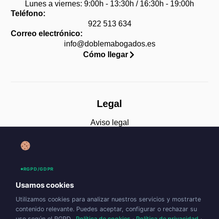
Lunes a viernes: 9:00h - 13:30h / 16:30h - 19:00h
Teléfono:
922 513 634
Correo electrónico:
info@doblemabogados.es
Cómo llegar
Legal
Aviso legal
Política de privacidad
Política de cookies (UE)
RGPD/GDPR
Accesibilidad
Usamos cookies
Utilizamos cookies para analizar nuestros servicios y mostrarte
contenido relevante. Puedes aceptar, configurar o rechazar su
uso según el RGPD.
Política de cookies
·
Política de privacidad
·